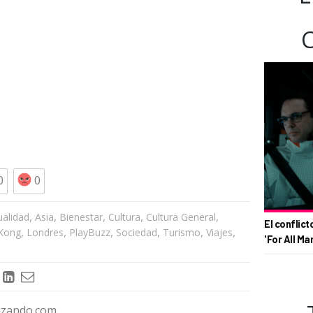
0
0
,
,
,
,
,
ualidad
Asia
Bienestar
Cultura
Cultura General
El conflict
,
,
,
,
,
,
Kong
Londres
PlayBuzz
Sociedad
Turismo
Viajes
'For All Ma
rizando.com