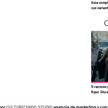
Guía compl
sus varian
5 razones 
Ryan: Ghos
por
CULTURIZANDO.STUDIO
agencia de marketing y con