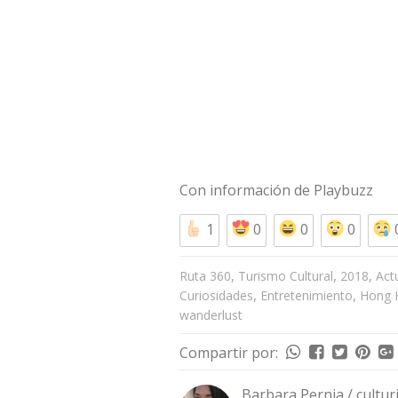
Con información de
Playbuzz
1
0
0
0
,
,
,
Ruta 360
Turismo Cultural
2018
Act
,
,
Curiosidades
Entretenimiento
Hong 
wanderlust
Compartir por:
Barbara Pernia / cultu