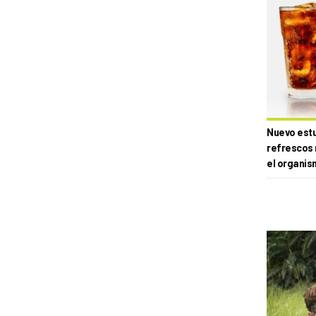
Nuevo estud
refrescos 
el organis