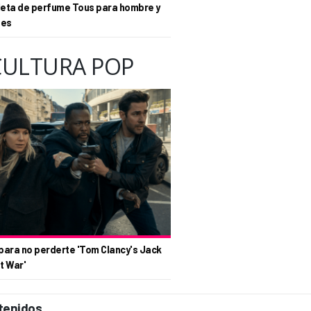
eta de perfume Tous para hombre y
tes
CULTURA POP
para no perderte 'Tom Clancy's Jack
t War'
tenidos