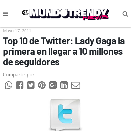
NOTICIAS
Mayo 17, 2011
Top 10 de Twitter: Lady Gaga la
CULTURA POP
primera en llegar a 10 millones
CIENCIA Y TECNOLOGÍA
de seguidores
VIDA
Compartir por:
SOCIEDAD
CULTURIZANDO.COM