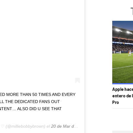
Apple hace 
CHED MORE THAN 50 TIMES AND EVERY
entero de 
ALL THE DEDICATED FANS OUT
Pro
TENT… ALSO DID U SEE THAT
e ♡
(@milliebobbybrown) el
20 de Mar de 2019 a las 5:42 PDT