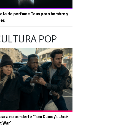
eta de perfume Tous para hombre y
tes
CULTURA POP
para no perderte 'Tom Clancy's Jack
t War'