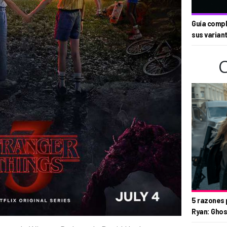
Guía compl
sus varian
5 razones 
Ryan: Ghos