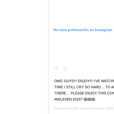
Ver esta publicación en Instagram
OMG GUYS!!! ENJOY!!! I’VE WAT
TIME I STILL CRY SO HARD… TO 
THERE… PLEASE ENJOY THIS CON
#MILEVEN KISS? 😱😱😱
Una publicación compartida por
milli