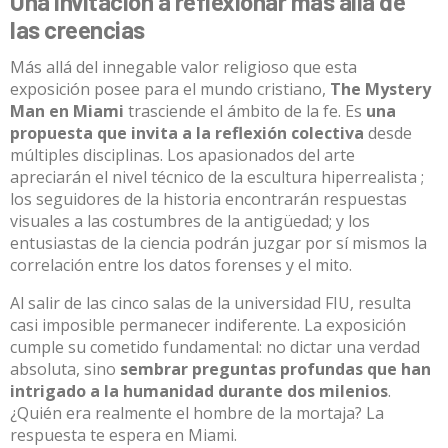
Una invitación a reflexionar más allá de
las creencias
Más allá del innegable valor religioso que esta
exposición posee para el mundo cristiano
,
The Mystery
Man en Miami
trasciende el ámbito de la fe
.
Es
una
propuesta que invita a la reflexión colectiva
desde
múltiples disciplinas
.
Los apasionados del arte
apreciarán el nivel técnico de la escultura hiperrealista
;
los seguidores de la historia encontrarán respuestas
visuales a las costumbres de la antigüedad
; y los
entusiastas de la ciencia podrán juzgar por sí mismos la
correlación entre los datos forenses y el mito
.
Al salir de las cinco salas de la universidad FIU, resulta
casi imposible permanecer indiferente
.
La exposición
cumple su cometido fundamental: no dictar una verdad
absoluta, sino
sembrar preguntas profundas que han
intrigado a la humanidad durante dos milenios
.
¿Quién era realmente el hombre de la mortaja?
La
respuesta te espera en Miami
.