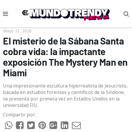
NOTICIAS
Mayo 21, 2026
El misterio de la Sábana Santa
CULTURA POP
cobra vida: la impactante
CIENCIA Y TECNOLOGÍA
exposición The Mystery Man en
VIDA
Miami
SOCIEDAD
Una impresionante escultura hiperrealista de Jesucristo,
CULTURIZANDO.COM
basada en estudios forenses y científicos de la Síndone,
se presenta por primera vez en Estados Unidos en la
universidad FIU.
Compartir por: