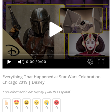
Everything That Happened at Star Wars Celebration
Chicago 2019 | Disney
Con información de:
Disney
|
IMDb
|
Espinof
0
0
0
0
0
0