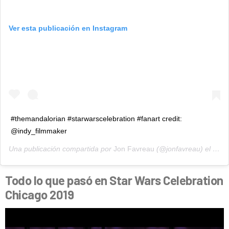
Ver esta publicación en Instagram
#themandalorian #starwarscelebration #fanart credit:
@indy_filmmaker
Una publicación compartida por
Jon Favreau
(@jonfavreau) el
14 d
Todo lo que pasó en Star Wars Celebration
Chicago 2019