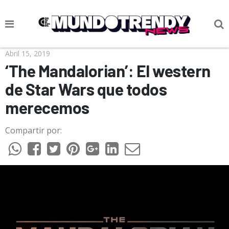
NOTICIAS
Abril 15, 2019
‘The Mandalorian’: El western
CULTURA POP
de Star Wars que todos
CIENCIA Y TECNOLOGÍA
merecemos
VIDA
Compartir por:
SOCIEDAD
CULTURIZANDO.COM