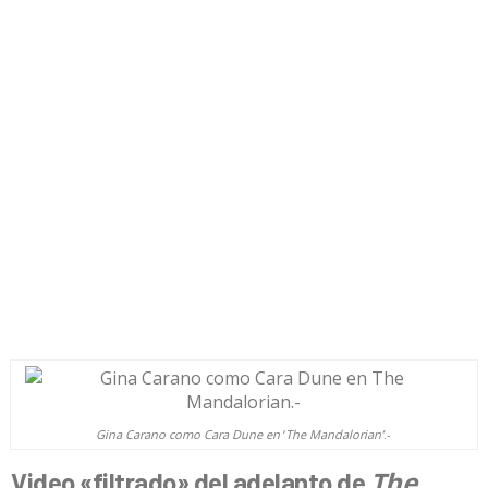
Gina Carano como Cara Dune en
‘
The Mandalorian’
.-
The
Video «filtrado» del adelanto de