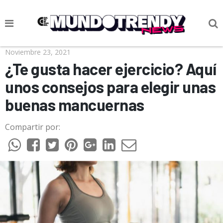
NOTICIAS
Noviembre 23, 2021
¿Te gusta hacer ejercicio? Aquí
CULTURA POP
unos consejos para elegir unas
CIENCIA Y TECNOLOGÍA
buenas mancuernas
VIDA
Compartir por:
SOCIEDAD
CULTURIZANDO.COM