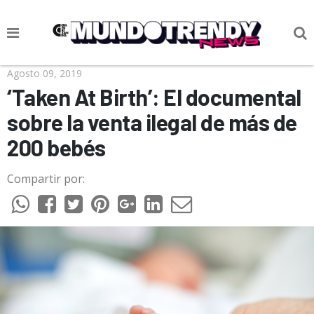
NOTICIAS
Agosto 09, 2019
‘Taken At Birth’: El documental
CULTURA POP
sobre la venta ilegal de más de
CIENCIA Y TECNOLOGÍA
200 bebés
VIDA
Compartir por:
SOCIEDAD
CULTURIZANDO.COM