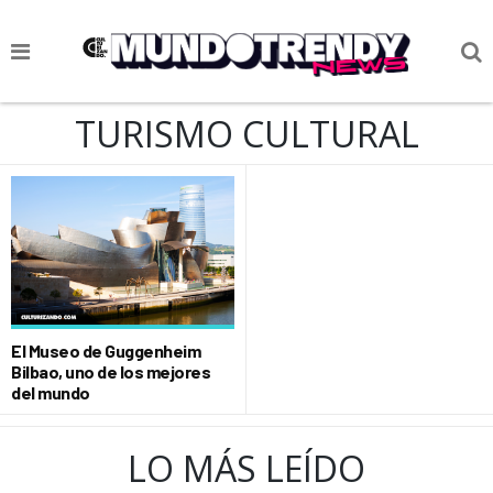
NOTICIAS
TURISMO CULTURAL
CULTURA POP
CIENCIA Y TECNOLOGÍA
VIDA
SOCIEDAD
CULTURIZANDO.COM
El Museo de Guggenheim
Bilbao, uno de los mejores
del mundo
LO MÁS LEÍDO