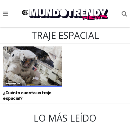
NOTICIAS
TRAJE ESPACIAL
CULTURA POP
CIENCIA Y TECNOLOGÍA
VIDA
SOCIEDAD
CULTURIZANDO.COM
¿Cuánto cuesta un traje
espacial?
LO MÁS LEÍDO