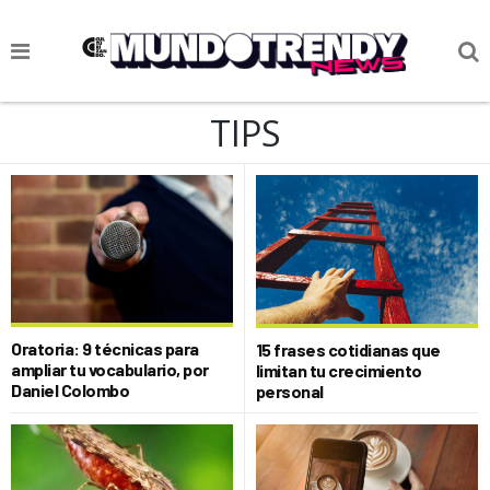
NOTICIAS
TIPS
CULTURA POP
CIENCIA Y TECNOLOGÍA
VIDA
SOCIEDAD
CULTURIZANDO.COM
Oratoria: 9 técnicas para
15 frases cotidianas que
ampliar tu vocabulario, por
limitan tu crecimiento
Daniel Colombo
personal