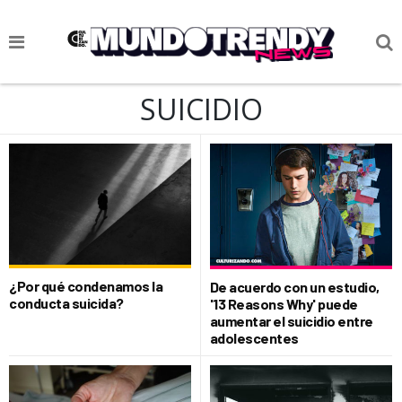
NOTICIAS
SUICIDIO
CULTURA POP
CIENCIA Y TECNOLOGÍA
VIDA
SOCIEDAD
CULTURIZANDO.COM
¿Por qué condenamos la
De acuerdo con un estudio,
conducta suicida?
'13 Reasons Why' puede
aumentar el suicidio entre
adolescentes