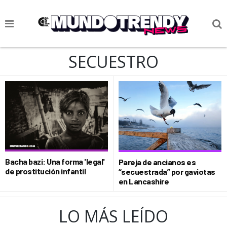
NOTICIAS
SECUESTRO
CULTURA POP
CIENCIA Y TECNOLOGÍA
VIDA
SOCIEDAD
CULTURIZANDO.COM
Bacha bazi: Una forma 'legal'
Pareja de ancianos es
de prostitución infantil
“secuestrada” por gaviotas
en Lancashire
LO MÁS LEÍDO