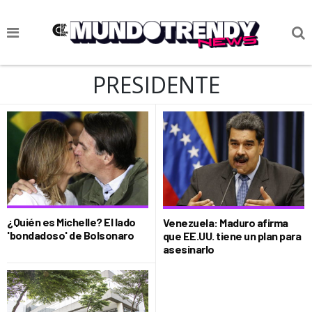
NOTICIAS
PRESIDENTE
CULTURA POP
CIENCIA Y TECNOLOGÍA
VIDA
SOCIEDAD
CULTURIZANDO.COM
¿Quién es Michelle? El lado
Venezuela: Maduro afirma
'bondadoso' de Bolsonaro
que EE.UU. tiene un plan para
asesinarlo