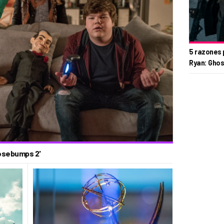
5 razones 
Ryan: Ghos
oosebumps 2'