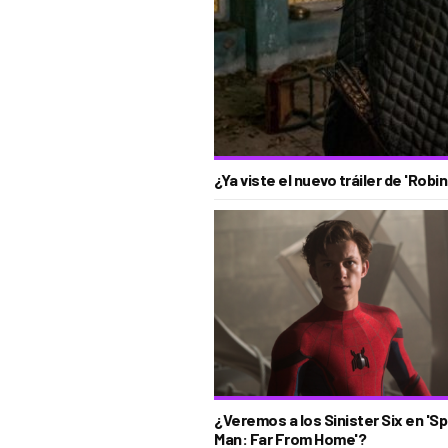
¿Ya viste el nuevo tráiler de 'Robi
¿Veremos a los Sinister Six en 'Sp
Man: Far From Home'?