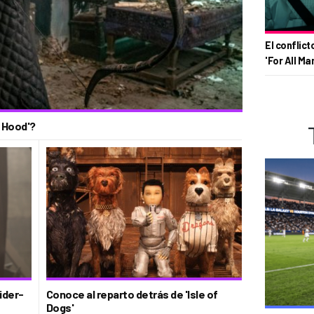
El conflict
'For All Ma
n Hood'?
ider-
Conoce al reparto detrás de 'Isle of
Dogs'