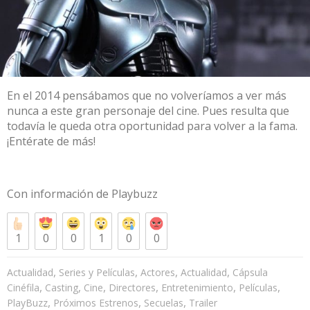
En el 2014 pensábamos que no volveríamos a ver más
nunca a este gran personaje del cine. Pues resulta que
todavía le queda otra oportunidad para volver a la fama.
¡Entérate de más!
Con información de
Playbuzz
1
0
0
1
0
0
,
,
,
,
Actualidad
Series y Películas
Actores
Actualidad
Cápsula
,
,
,
,
,
,
Cinéfila
Casting
Cine
Directores
Entretenimiento
Películas
,
,
,
PlayBuzz
Próximos Estrenos
Secuelas
Trailer