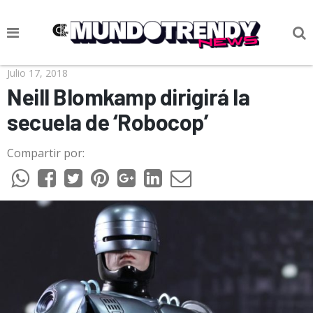
NOTICIAS
Julio 17, 2018
Neill Blomkamp dirigirá la
CULTURA POP
secuela de ‘Robocop’
CIENCIA Y TECNOLOGÍA
Compartir por:
VIDA
SOCIEDAD
CULTURIZANDO.COM