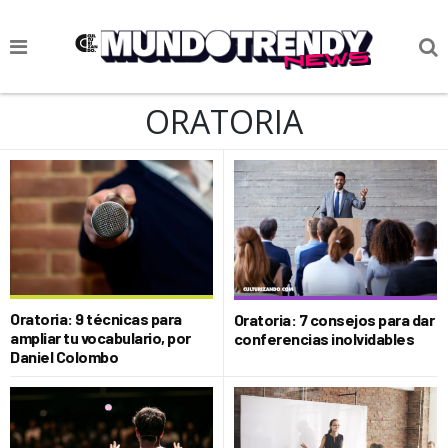
NOTICIAS
ORATORIA
CULTURA POP
CIENCIA Y TECNOLOGÍA
VIDA
SOCIEDAD
CULTURIZANDO.COM
Oratoria: 9 técnicas para
Oratoria: 7 consejos para dar
ampliar tu vocabulario, por
conferencias inolvidables
Daniel Colombo