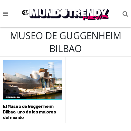
NOTICIAS
MUSEO DE GUGGENHEIM
CULTURA POP
BILBAO
CIENCIA Y TECNOLOGÍA
VIDA
SOCIEDAD
CULTURIZANDO.COM
El Museo de Guggenheim
Bilbao, uno de los mejores
del mundo