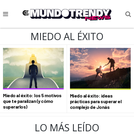
NOTICIAS
MIEDO AL ÉXITO
CULTURA POP
CIENCIA Y TECNOLOGÍA
VIDA
SOCIEDAD
CULTURIZANDO.COM
Miedo al éxito: los 5 motivos
Miedo al éxito: ideas
que te paralizan (y cómo
prácticas para superar el
superarlos)
complejo de Jonás
LO MÁS LEÍDO