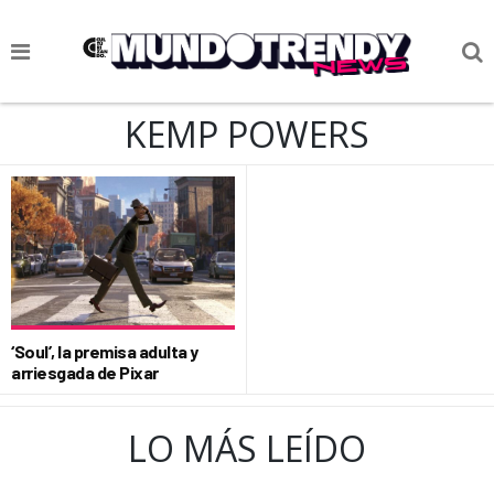
NOTICIAS
KEMP POWERS
CULTURA POP
CIENCIA Y TECNOLOGÍA
VIDA
SOCIEDAD
CULTURIZANDO.COM
‘Soul’, la premisa adulta y
arriesgada de Pixar
LO MÁS LEÍDO