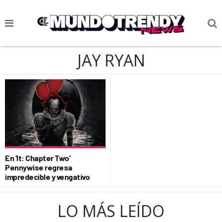
NOTICIAS
JAY RYAN
CULTURA POP
CIENCIA Y TECNOLOGÍA
VIDA
SOCIEDAD
CULTURIZANDO.COM
En ‘It: Chapter Two’
Pennywise regresa
impredecible y vengativo
LO MÁS LEÍDO