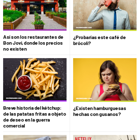
Así son los restaurantes de
¿Probarías este café de
Bon Jovi, donde los precios
brócoli?
no existen
Breve historia del kétchup:
¿Existen hamburguesas
de las patatas fritas a objeto
hechas con gusanos?
de deseo en la guerra
comercial