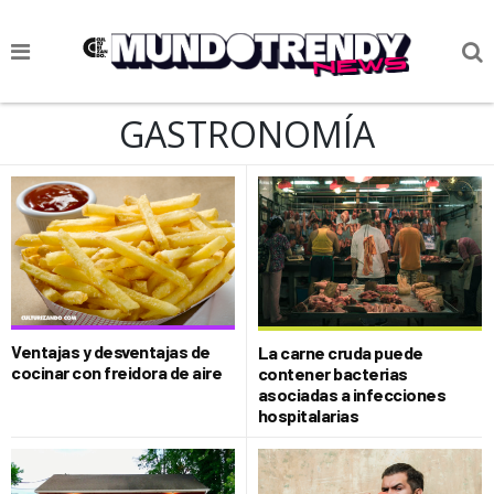
NOTICIAS
GASTRONOMÍA
CULTURA POP
CIENCIA Y TECNOLOGÍA
VIDA
SOCIEDAD
CULTURIZANDO.COM
Ventajas y desventajas de
La carne cruda puede
cocinar con freidora de aire
contener bacterias
asociadas a infecciones
hospitalarias