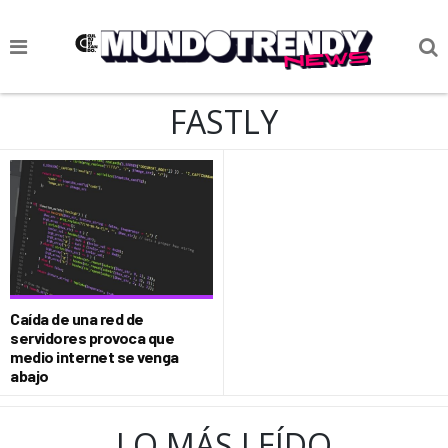
NOTICIAS
FASTLY
CULTURA POP
CIENCIA Y TECNOLOGÍA
VIDA
SOCIEDAD
CULTURIZANDO.COM
Caída de una red de
servidores provoca que
medio internet se venga
abajo
LO MÁS LEÍDO