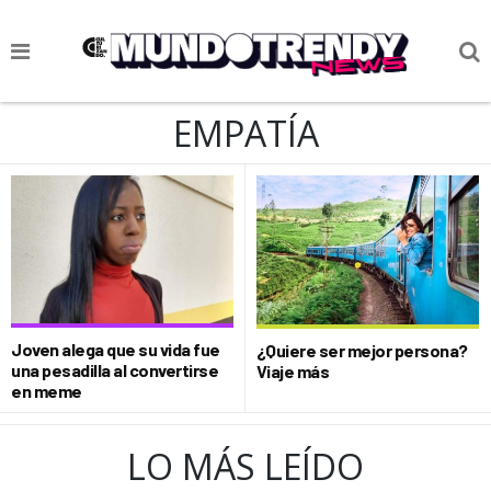
NOTICIAS
EMPATÍA
CULTURA POP
CIENCIA Y TECNOLOGÍA
VIDA
SOCIEDAD
CULTURIZANDO.COM
Joven alega que su vida fue
¿Quiere ser mejor persona?
una pesadilla al convertirse
Viaje más
en meme
LO MÁS LEÍDO