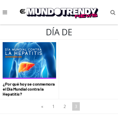
NOTICIAS
DÍA DE
CULTURA POP
CIENCIA Y TECNOLOGÍA
VIDA
SOCIEDAD
CULTURIZANDO.COM
¿Por qué hoy se conmemora
el Día Mundial contra la
Hepatitis?
«
1
2
3