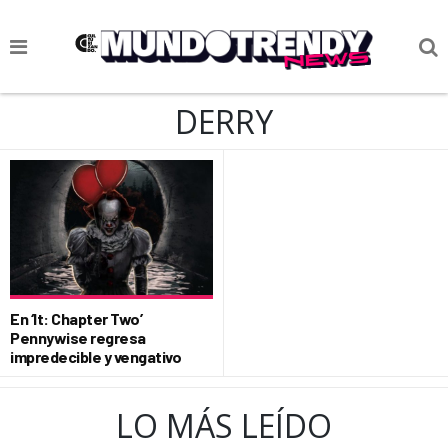
NOTICIAS
DERRY
CULTURA POP
CIENCIA Y TECNOLOGÍA
VIDA
SOCIEDAD
CULTURIZANDO.COM
En ‘It: Chapter Two’
Pennywise regresa
impredecible y vengativo
LO MÁS LEÍDO