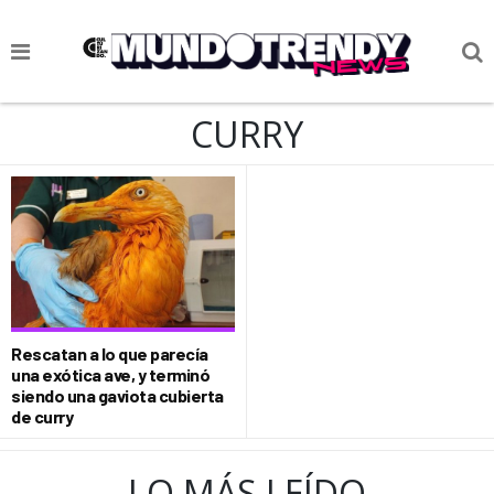
NOTICIAS
CURRY
CULTURA POP
CIENCIA Y TECNOLOGÍA
VIDA
SOCIEDAD
CULTURIZANDO.COM
Rescatan a lo que parecía
una exótica ave, y terminó
siendo una gaviota cubierta
de curry
LO MÁS LEÍDO