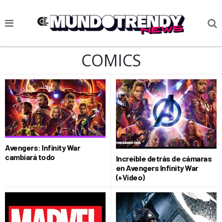
NOTICIAS
COMICS
CULTURA POP
CIENCIA Y TECNOLOGÍA
VIDA
SOCIEDAD
Avengers: Infinity War
CULTURIZANDO.COM
cambiará todo
Increíble detrás de cámaras
en Avengers Infinity War
(+Video)