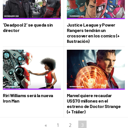
'Deadpool 2' se queda sin
Justice League y Power
director
Rangers tendrán un
crossover en los comics (+
Ilustración)
Riri Williams será la nueva
Marvel quiere recaudar
Iron Man
US$70 millones en el
estreno de Doctor Strange
(+ Tráiler)
«
1
2
3