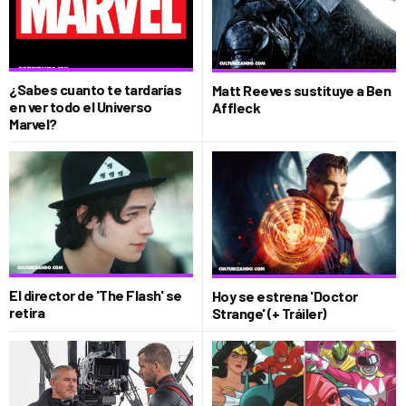
¿Sabes cuanto te tardarías
Matt Reeves sustituye a Ben
en ver todo el Universo
Affleck
Marvel?
El director de 'The Flash' se
Hoy se estrena 'Doctor
retira
Strange' (+ Tráiler)