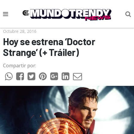
NOTICIAS
Octubre 28, 2016
Hoy se estrena ‘Doctor
CULTURA POP
Strange’ (+ Tráiler)
CIENCIA Y TECNOLOGÍA
Compartir por:
VIDA
SOCIEDAD
CULTURIZANDO.COM