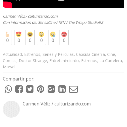
Carmen Véliz /
culturizando.com
Con información de: SensaCine / IGN / The Wrap / Studio92
0
0
0
0
0
0
,
,
,
,
,
Actualidad
Estrenos
Series y Películas
Cápsula Cinéfila
Cine
,
,
,
,
,
Comics
Doctor Strange
Entretenimiento
Estrenos
La Cartelera
Marvel
Compartir por:
Carmen Véliz / culturizando.com