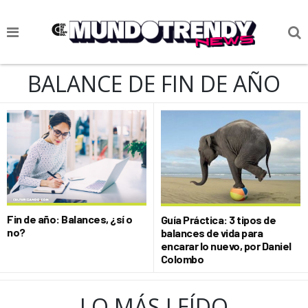
NOTICIAS
BALANCE DE FIN DE AÑO
CULTURA POP
CIENCIA Y TECNOLOGÍA
VIDA
SOCIEDAD
CULTURIZANDO.COM
Fin de año: Balances, ¿sí o
Guía Práctica: 3 tipos de
no?
balances de vida para
encarar lo nuevo, por Daniel
Colombo
LO MÁS LEÍDO