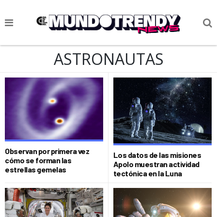
NOTICIAS
ASTRONAUTAS
CULTURA POP
CIENCIA Y TECNOLOGÍA
VIDA
SOCIEDAD
CULTURIZANDO.COM
Observan por primera vez
Los datos de las misiones
cómo se forman las
Apolo muestran actividad
estrellas gemelas
tectónica en la Luna