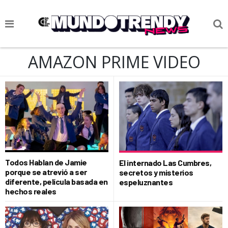
NOTICIAS
AMAZON PRIME VIDEO
CULTURA POP
CIENCIA Y TECNOLOGÍA
VIDA
SOCIEDAD
CULTURIZANDO.COM
Todos Hablan de Jamie
El internado Las Cumbres,
porque se atrevió a ser
secretos y misterios
diferente, película basada en
espeluznantes
hechos reales