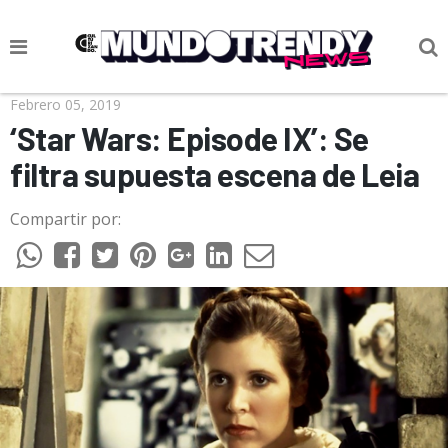
NOTICIAS
Febrero 05, 2019
‘Star Wars: Episode IX’: Se
CULTURA POP
filtra supuesta escena de Leia
CIENCIA Y TECNOLOGÍA
Compartir por:
VIDA
SOCIEDAD
CULTURIZANDO.COM