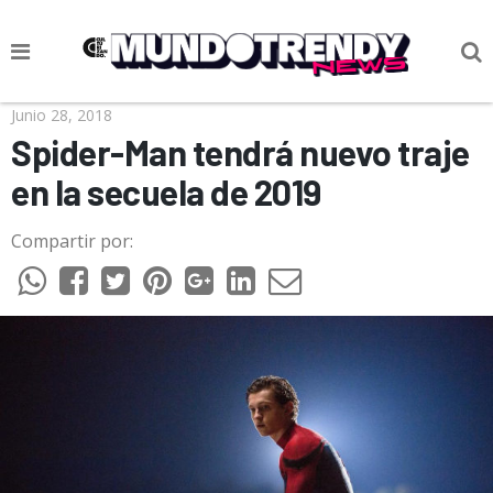
NOTICIAS
Junio 28, 2018
Spider-Man tendrá nuevo traje
CULTURA POP
en la secuela de 2019
CIENCIA Y TECNOLOGÍA
Compartir por:
VIDA
SOCIEDAD
CULTURIZANDO.COM