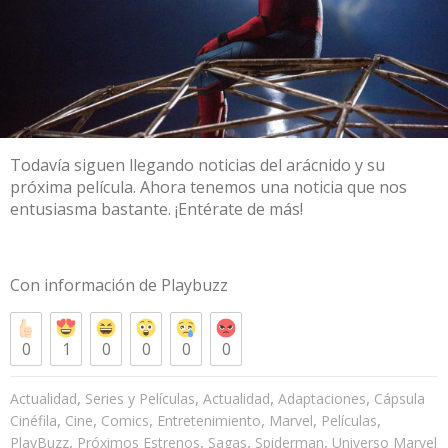
Todavía siguen llegando noticias del arácnido y su
próxima película. Ahora tenemos una noticia que nos
entusiasma bastante. ¡Entérate de más!
Con información de
Playbuzz
0
1
0
0
0
0
,
,
,
,
Actualidad
Series y Películas
Actualidad
Adaptaciones
Cápsula
,
,
,
,
,
,
Cinéfila
Cine
Comics
Entretenimiento
Marvel
Películas
,
,
,
,
PlayBuzz
Próximos Estrenos
Sagas
Spiderman
Universo Marvel