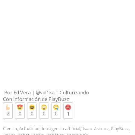
Por Ed Vera | @vid1ka | Culturizando
Con información d
e PlayBuzz
2
0
0
0
0
1
,
,
,
,
,
Ciencia
Actualidad
Inteligencia artificial
Isaac Asimov
PlayBuzz
,
,
,