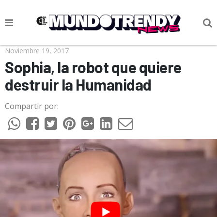
NOTICIAS
Noviembre 19, 2017
Sophia, la robot que quiere
CULTURA POP
destruir la Humanidad
CIENCIA Y TECNOLOGÍA
Compartir por:
VIDA
SOCIEDAD
CULTURIZANDO.COM