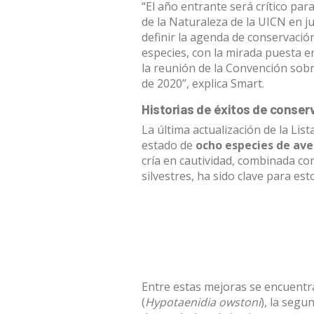
“El año entrante será crítico par
de la Naturaleza de la UICN en j
definir la agenda de conservació
especies, con la mirada puesta e
la reunión de la Convención sob
de 2020”, explica Smart.
Historias de éxitos de conser
La última actualización de la Lis
estado de
ocho especies de ave
cría en cautividad, combinada co
silvestres, ha sido clave para es
Entre estas mejoras se encuentra
(
Hypotaenidia owstoni
), la segu