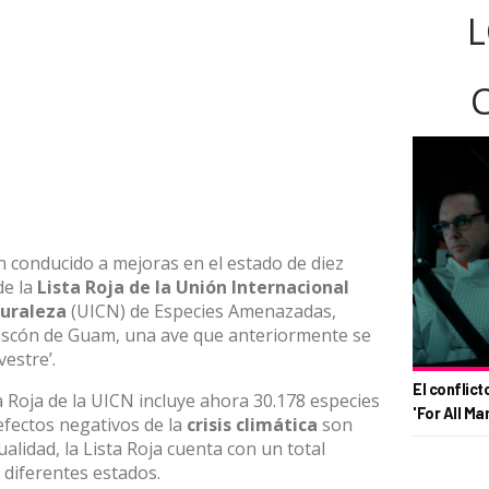
L
 conducido a mejoras en el estado de diez
de la
Lista Roja
de la Unión Internacional
turaleza
(
UICN
) de Especies Amenazadas,
rascón de Guam, una ave que anteriormente se
vestre’.
El conflict
a Roja de la UICN incluye ahora 30.178 especies
'For All Ma
 efectos negativos de la
crisis climática
son
ualidad, la Lista Roja cuenta con un total
diferentes estados.