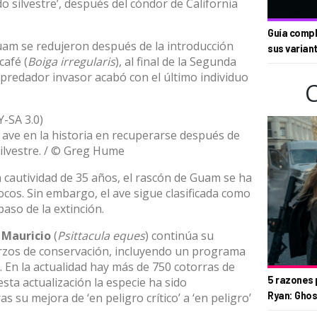
do silvestre’, después del cóndor de California
Guía compl
uam se redujeron después de la introducción
sus varian
café (
Boiga irregularis
), al final de la Segunda
predador invasor acabó con el último individuo
 ave en la historia en recuperarse después de
silvestre. / © Greg Hume
 cautividad de 35 años, el rascón de Guam se ha
Cocos. Sin embargo, el ave sigue clasificada como
 paso de la extinción.
 Mauricio
(
Psittacula eques
) continúa su
erzos de conservación, incluyendo un programa
. En la actualidad hay más de 750 cotorras de
5 razones 
esta actualización la especie ha sido
Ryan: Ghos
as su mejora de ‘en peligro crítico’ a ‘en peligro’