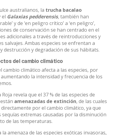
ulce australianos
,
la
trucha bacalao
y el
Galaxias pedderensis
, también han
able’ y de ‘en peligro crítico’ a ‘en peligro’,
iones de conservación se han centrado en el
s adicionales a través de reintroducciones y
s salvajes. Ambas especies se enfrentan a
 destrucción y degradación de sus hábitats.
ectos del cambio climático
 cambio climático afecta a las especies, por
y aumentando la intensidad y frecuencia de los
emos.
a Roja revela que el 37 % de las especies de
a están
amenazadas de extinción
, de las cuales
 directamente por el cambio climático, ya que
s sequías extremas causadas por la disminución
nto de las temperaturas.
a la amenaza de las especies exóticas invasoras,