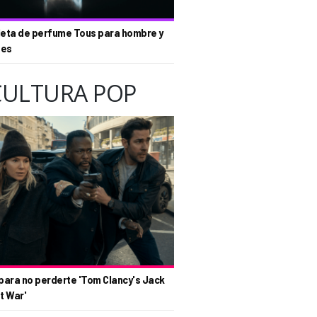
eta de perfume Tous para hombre y
tes
CULTURA POP
para no perderte 'Tom Clancy's Jack
t War'