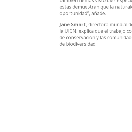
también hemos visto diez especie
estas demuestran que la naturale
oportunidad”, añade.
Jane Smart,
directora mundial d
la UICN, explica que el trabajo c
de conservación y las comunidade
de biodiversidad.