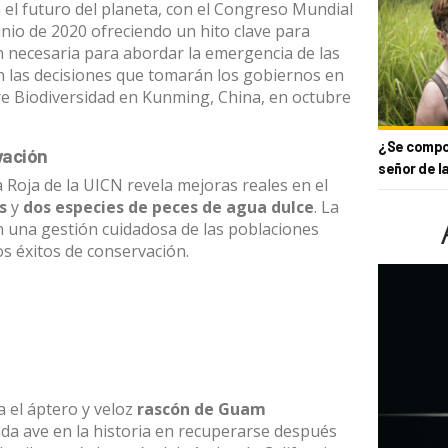
a el futuro del planeta, con el Congreso Mundial
unio de 2020 ofreciendo un hito clave para
n necesaria para abordar la emergencia de las
n las decisiones que tomarán los gobiernos en
re Biodiversidad en Kunming, China, en octubre
¿Se compor
vación
señor de l
ta Roja de la UICN revela mejoras reales en el
s
y
dos especies de peces de agua dulce
. La
n una gestión cuidadosa de las poblaciones
tos éxitos de conservación.
 el áptero y veloz
rascón de Guam
nda ave en la historia en recuperarse después