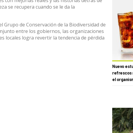
s con mejorías reales y las historias detrás de
za se recupera cuando se le da la
el Grupo de Conservación de la Biodiversidad de
onjunto entre los gobiernos, las organizaciones
s locales logra revertir la tendencia de pérdida
Nuevo estud
refrescos 
el organis