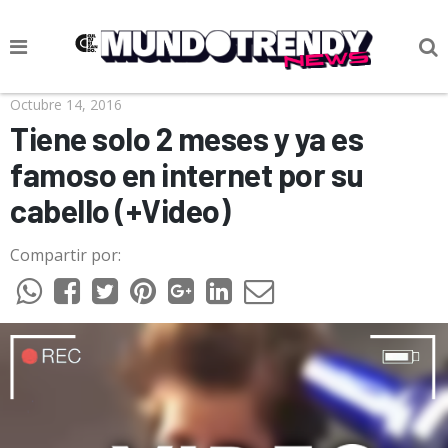
NOTICIAS
Octubre 14, 2016
Tiene solo 2 meses y ya es
CULTURA POP
famoso en internet por su
CIENCIA Y TECNOLOGÍA
cabello (+Video)
VIDA
Compartir por:
SOCIEDAD
CULTURIZANDO.COM