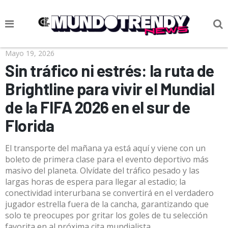
NOTICIAS
Mayo 19, 2026
Sin tráfico ni estrés: la ruta de
CULTURA POP
Brightline para vivir el Mundial
CIENCIA Y TECNOLOGÍA
de la FIFA 2026 en el sur de
VIDA
Florida
SOCIEDAD
El transporte del mañana ya está aquí y viene con un
CULTURIZANDO.COM
boleto de primera clase para el evento deportivo más
masivo del planeta. Olvídate del tráfico pesado y las
largas horas de espera para llegar al estadio; la
conectividad interurbana se convertirá en el verdadero
jugador estrella fuera de la cancha, garantizando que
solo te preocupes por gritar los goles de tu selección
favorita en al próxima cita mundialista.