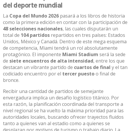
del deporte mundial
La
Copa del Mundo 2026
pasará a los libros de historia
como la primera edición en contar con la participación de
48 selecciones nacionales
, las cuales disputarán un
total de
104 partidos
repartidos en tres países: Estados
Unidos, México y Canadá
.
Dentro de este mega esquema
de competencia, Miami tendrá un rol absolutamente
protagónico
.
El imponente
Miami Stadium
será la sede
de
siete encuentros de alta intensidad
, entre los que
destacan un vibrante partido de
cuartos de final
y el tan
codiciado encuentro por el
tercer puesto
o final de
bronce
.
Recibir una cantidad de partidos de semejante
envergadura implica un desafío logístico titánico.
Por
esta razón, la planificación coordinada del transporte a
nivel regional se ha vuelto la máxima prioridad para las
autoridades locales, buscando ofrecer trayectos fluidos
tanto a quienes van al estadio como a quienes se
desplazan por motivos de turismo o trabajo diario
.
La