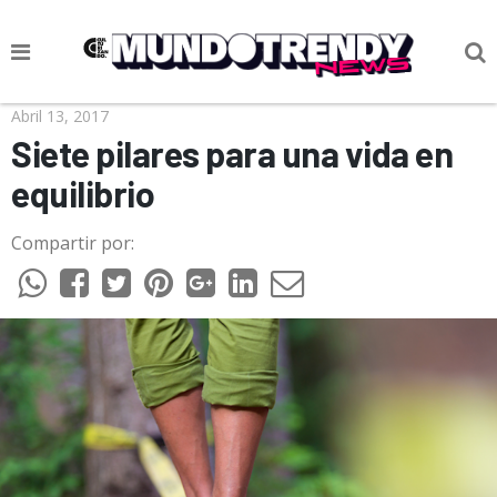
NOTICIAS
Abril 13, 2017
Siete pilares para una vida en
CULTURA POP
equilibrio
CIENCIA Y TECNOLOGÍA
Compartir por:
VIDA
SOCIEDAD
CULTURIZANDO.COM