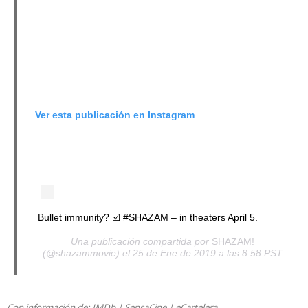
Ver esta publicación en Instagram
Bullet immunity? ☑️ #SHAZAM – in theaters April 5.
Una publicación compartida por
SHAZAM!
(@shazammovie) el 25 de Ene de 2019 a las 8:58 PST
Con información de:
IMDb
|
SensaCine
|
eCartelera