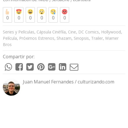
0
0
0
0
0
0
,
,
,
,
,
Series y Películas
Cápsula Cinéfila
Cine
DC Comics
Hollywood
,
,
,
,
,
Película
Próximos Estrenos
Shazam
Sinopsis
Trailer
Warner
Bros
Compartir por:
Juan Manuel Fernandes / culturizando.com