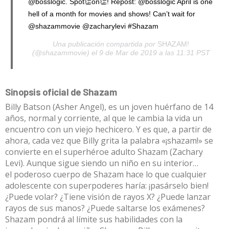
@bosslogic. Spot👏on👏! Repost: @bosslogic April is one
hell of a month for movies and shows! Can’t wait for
@shazammovie @zacharylevi #Shazam
Una publicación compartida por
SHAZAM!
(@shazammovie) el 9 de Mar de 2019 a las 11:31 PST
Sinopsis oficial de Shazam
Billy Batson (Asher Angel), es un joven
huérfano de 14
años, normal y corriente, al que le cambia la vida un
encuentro con un viejo hechicero. Y es que, a partir de
ahora, cada vez que Billy
grita la palabra «¡shazam!»
se
convierte en el superhéroe adulto Shazam (Zachary
Levi). Aunque sigue
siendo un niño en su interior…
el
poderoso cuerpo de Shazam hace lo que cualquier
adolescente con superpoderes haría: ¡pasárselo bien!
¿Puede volar? ¿Tiene visión de rayos X? ¿Puede lanzar
rayos de sus manos? ¿Puede saltarse los exámenes?
Shazam pondrá al límite sus habilidades con la