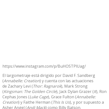
https://www.instagram.com/p/BuHOSTPlUag/
El largometraje está dirigido por
David F. Sandberg
(
Annabelle: Creation
)
y cuenta con las actuaciones
de
Zachary Levi (
Thor: Ragnarok
), Mark Strong
(
Kingsman: The Golden Circle
), Jack Dylan Grazer (
It
), Ron
Cephas Jones (
Luke Cage
), Grace Fulton (
Annabelle:
Creation
) y Faithe Herman (
This Is Us
), y por supuesto a
Asher Angel (
Andi Mack
) como Billy Batson.