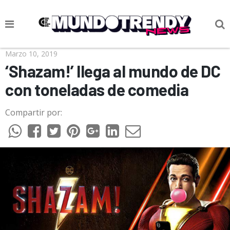
NOTICIAS
Marzo 10, 2019
‘Shazam!’ llega al mundo de DC
CULTURA POP
con toneladas de comedia
CIENCIA Y TECNOLOGÍA
Compartir por:
VIDA
SOCIEDAD
CULTURIZANDO.COM