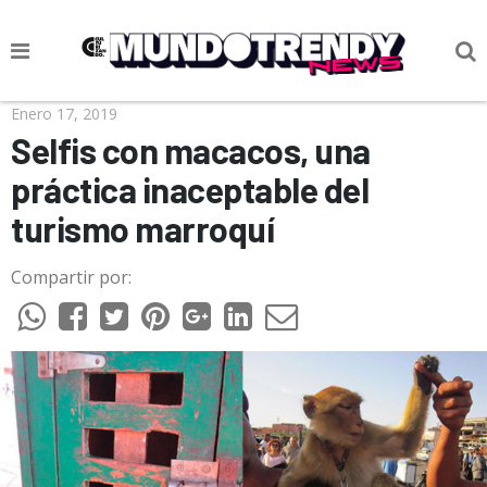
NOTICIAS
Enero 17, 2019
Selfis con macacos, una
CULTURA POP
práctica inaceptable del
CIENCIA Y TECNOLOGÍA
turismo marroquí
VIDA
Compartir por:
SOCIEDAD
CULTURIZANDO.COM