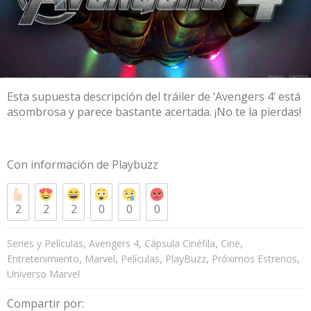
Esta supuesta descripción del tráiler de ‘Avengers 4’ está
asombrosa y parece bastante acertada. ¡No te la pierdas!
Con información de
Playbuzz
2
2
2
0
0
0
,
,
,
,
Series y Películas
Avengers 4
Cápsula Cinéfila
Cine
,
,
,
,
,
Entretenimiento
Marvel
Películas
PlayBuzz
Próximos Estrenos
Universo Marvel
Compartir por: