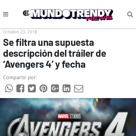
NOTICIAS
Octubre 23, 2018
Se filtra una supuesta
CULTURA POP
descripción del tráiler de
CIENCIA Y TECNOLOGÍA
‘Avengers 4’ y fecha
VIDA
Compartir por:
SOCIEDAD
CULTURIZANDO.COM