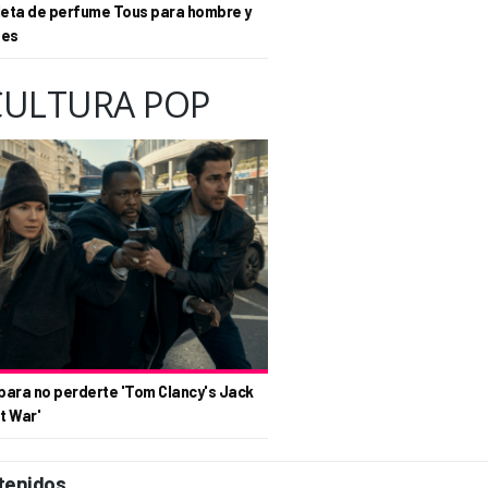
eta de perfume Tous para hombre y
tes
CULTURA POP
para no perderte 'Tom Clancy's Jack
t War'
tenidos