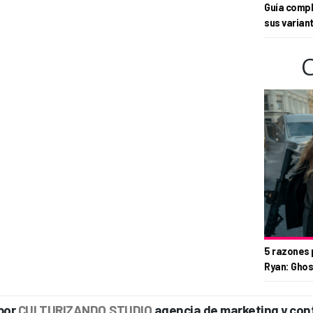
Guía compl
sus varian
5 razones 
Ryan: Ghos
por
CULTURIZANDO.STUDIO
agencia de marketing y con