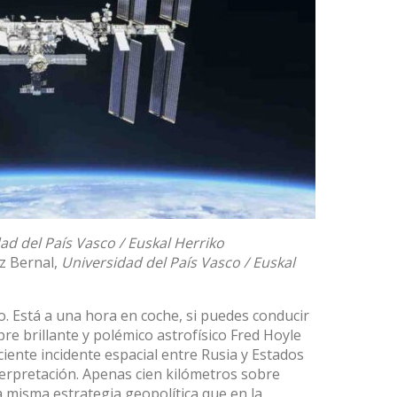
ad del País Vasco / Euskal Herriko
z Bernal
,
Universidad del País Vasco / Euskal
o. Está a una hora en coche, si puedes conducir
pre brillante y polémico astrofísico
Fred Hoyle
ciente incidente
espacial entre Rusia y Estados
erpretación. Apenas cien kilómetros sobre
a misma estrategia geopolítica que en la