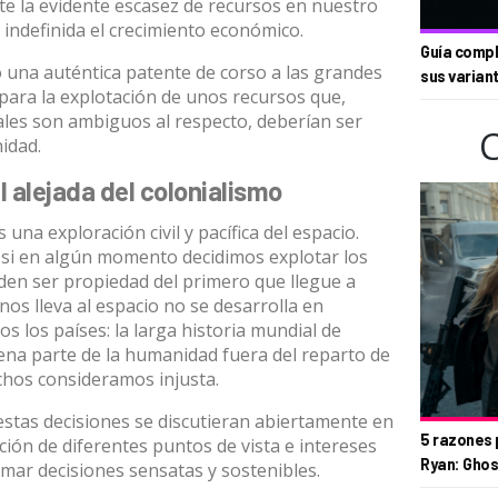
e la evidente escasez de recursos en nuestro
indefinida el crecimiento económico.
Guía compl
 una auténtica
patente de corso
a las grandes
sus varian
ara la explotación de unos recursos que,
ales
son ambiguos al respecto, deberían ser
idad.
 alejada del colonialismo
a exploración civil y pacífica del espacio.
si en algún momento decidimos explotar los
den ser propiedad del primero que llegue a
 nos lleva al espacio no se desarrolla en
s los países: la larga historia mundial de
ena parte de la humanidad fuera del reparto de
hos consideramos injusta.
 estas decisiones se discutieran abiertamente en
5 razones 
ación de diferentes puntos de vista e intereses
Ryan: Ghos
mar decisiones sensatas y sostenibles.