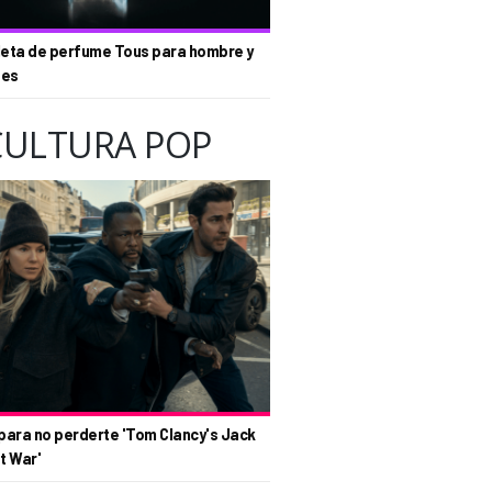
eta de perfume Tous para hombre y
tes
CULTURA POP
para no perderte 'Tom Clancy's Jack
t War'