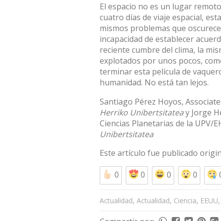
El espacio no es un lugar remoto
cuatro días
de viaje espacial, es
mismos problemas que oscurecen
incapacidad de establecer acuerd
reciente
cumbre del clima
, la mi
explotados por unos pocos, como 
terminar esta película de vaquero
humanidad. No está tan lejos.
Santiago Pérez Hoyos
, Associat
Herriko Unibertsitatea
y
Jorge H
Ciencias Planetarias de la UPV/
Unibertsitatea
Este artículo fue publicado orig
0
0
0
0
,
,
,
Actualidad
Actualidad
Ciencia
EEUU