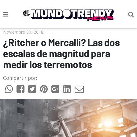
NOTICIAS
Noviembre 30, 2018
¿Ritcher o Mercalli? Las dos
CULTURA POP
escalas de magnitud para
CIENCIA Y TECNOLOGÍA
medir los terremotos
VIDA
Compartir por:
SOCIEDAD
CULTURIZANDO.COM