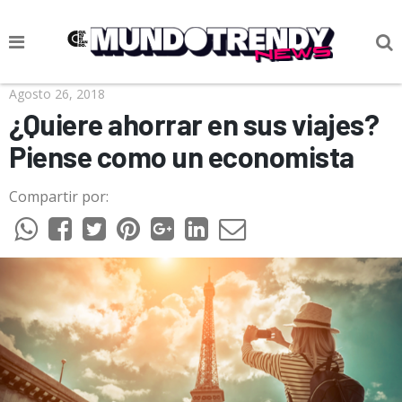
NOTICIAS
Agosto 26, 2018
¿Quiere ahorrar en sus viajes?
CULTURA POP
Piense como un economista
CIENCIA Y TECNOLOGÍA
Compartir por:
VIDA
SOCIEDAD
CULTURIZANDO.COM