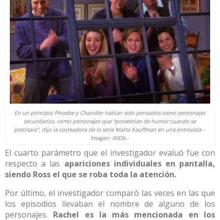
En un principio Phoebe y Chandler habían sido pensados como personajes
secundarios, como personajes que “proveerían de humor cuando se
precisara”, dijo la cocreadora de la serie Marta Kauffman en una entrevista –
Imagen:
IMDb
.-
El cuarto parámetro que el investigador evaluó fue con
respecto a las
apariciones individuales en pantalla,
siendo Ross el que se roba toda la atención.
Por último, el investigador comparó las veces en las que
los episodios llevaban el nombre de alguno de los
personajes.
Rachel es la más mencionada en los