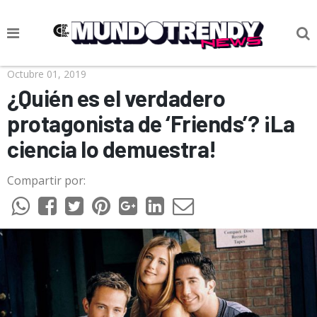
NOTICIAS
Octubre 01, 2019
¿Quién es el verdadero
CULTURA POP
protagonista de ‘Friends’? ¡La
CIENCIA Y TECNOLOGÍA
ciencia lo demuestra!
VIDA
Compartir por:
SOCIEDAD
CULTURIZANDO.COM