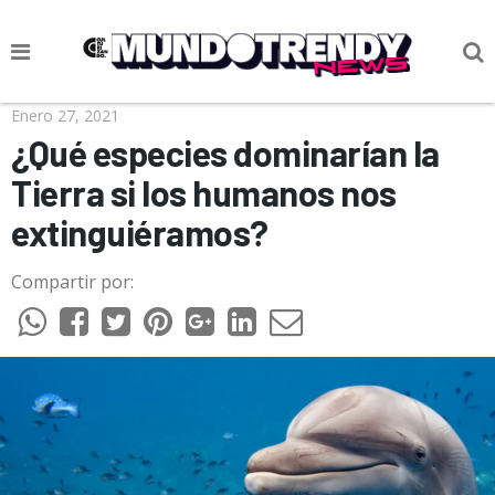
NOTICIAS
Enero 27, 2021
¿Qué especies dominarían la
CULTURA POP
Tierra si los humanos nos
CIENCIA Y TECNOLOGÍA
extinguiéramos?
VIDA
Compartir por:
SOCIEDAD
CULTURIZANDO.COM