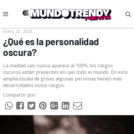
NOTICIAS
Enero 20, 2025
¿Qué es la personalidad
CULTURA POP
oscura?
CIENCIA Y TECNOLOGÍA
La maldad casi nunca aparece al 100%: los rasgos
VIDA
oscuros están presentes en casi todo el mundo. En esta
amplia escala de grises algunas personas tienen más
SOCIEDAD
desarrollados estos rasgos.
CULTURIZANDO.COM
Compartir por: