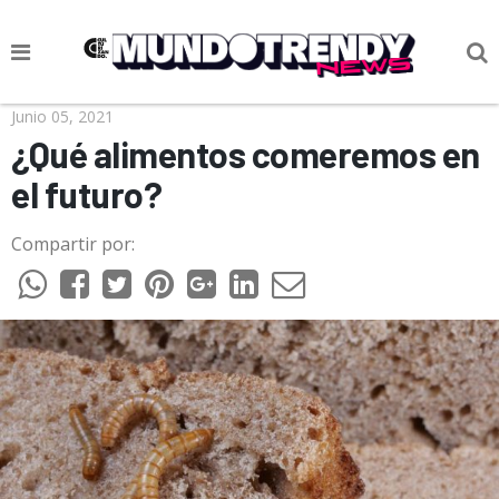
NOTICIAS
Junio 05, 2021
¿Qué alimentos comeremos en
CULTURA POP
el futuro?
CIENCIA Y TECNOLOGÍA
Compartir por:
VIDA
SOCIEDAD
CULTURIZANDO.COM