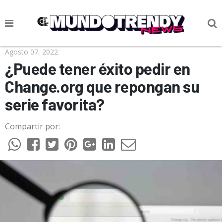
NOTICIAS
Agosto 07, 2022
¿Puede tener éxito pedir en
CULTURA POP
Change.org que repongan su
CIENCIA Y TECNOLOGÍA
serie favorita?
VIDA
Compartir por:
SOCIEDAD
CULTURIZANDO.COM